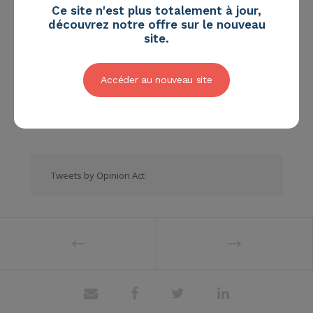
présentation de la conférence
Ce site n'est plus totalement à jour,
“Comment survivre à l’ère
découvrez notre offre sur le nouveau
digitale ?”
,
site.
par
Caroline Faillet
, au salon
Maison & Objet
Paris 2017 :
Accéder au nouveau site
Tweets by Opinion Act