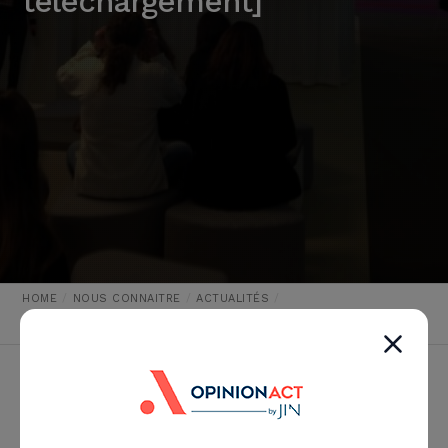
téléchargement]
HOME
NOUS CONNAITRE
ACTUALITÉS
COMMENT SURVIVRE À L’ÈRE DU DIGITAL ? [PRÉSENTATION EN
TÉLÉCHARGEMENT]
Téléchargez le support de