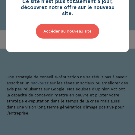
Ce site n'est plus totalement à jour,
découvrez notre offre sur le nouveau
site.
Accéder au nouveau site
HOME
E-REPUTATION
NOS OFFRES E-REPUTATION
CABINET DE CONSEIL ET ACCOMPAGNEMENT EN E-RÉPUTATION –
OPINION ACT
Une stratégie de conseil e-réputation ne se réduit pas à savoir
absorber un
bad-buzz
sur les réseaux sociaux ou améliorer des
avis peu reluisants sur Google. Nos équipes d’Opinion Act ont
la capacité de concevoir, mettre en oeuvre et piloter votre
stratégie e-réputation dans le temps de la crise mais aussi
dans une vision long terme génératrice d’image positive pour
l’entreprise.