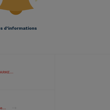
us d’informations
TENDANCES & INNOVATIONS MARKETING 2018 A l’ISM !
Influence Day – Jeudi 14 septembre – 14h45 : « Comment évaluer l’impact digital des actions de sponsoring sportif ? »