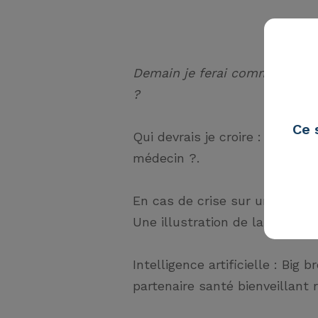
Demain je ferai comment et av
?
Ce 
Qui devrais je croire : Dr. G
médecin ?.
En cas de crise sur un médic
Une illustration de la guerre di
Intelligence artificielle : Big
partenaire santé bienveillant 