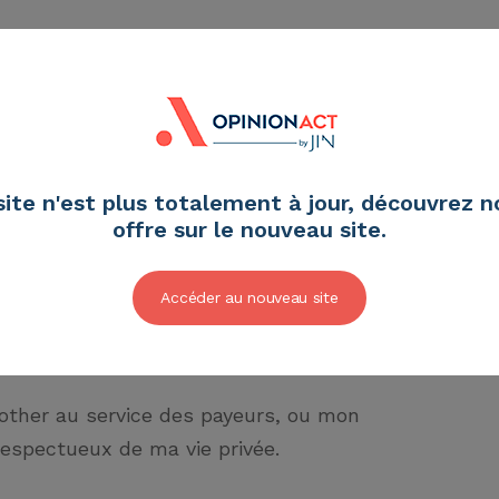
ec qui ? Qui va payer et qui va en profiter
site n'est plus totalement à jour, découvrez n
oogle, Dr Watson, ou mon médecin ? Mais quel
offre sur le nouveau site.
Accéder au nouveau site
ament. Comment m’informer et qui croire.
gitale qui fait rage !
 brother au service des payeurs, ou mon
respectueux de ma vie privée.