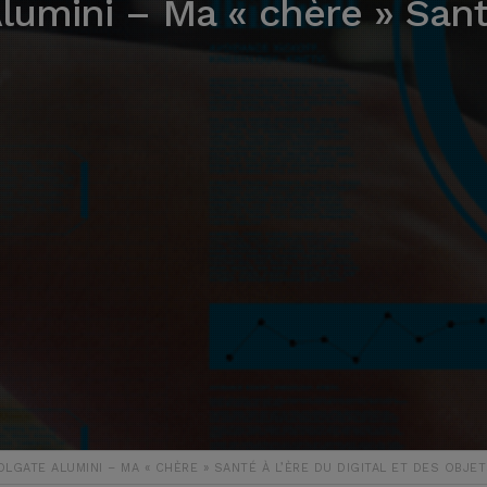
umini – Ma « chère » Santé 
GATE ALUMINI – MA « CHÈRE » SANTÉ À L’ÈRE DU DIGITAL ET DES OBJ