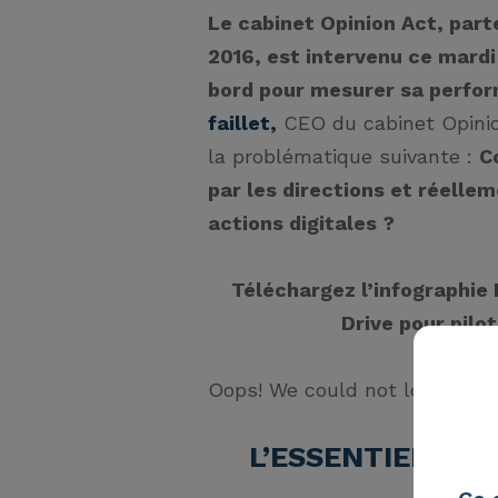
Le cabinet Opinion Act
, part
2016
, est intervenu ce mardi
bord pour mesurer sa perfor
faillet,
CEO du cabinet Opinio
la problématique suivante :
C
par les directions et réellem
actions digitales ?
Téléchargez l’infographie
Drive pour pilo
Oops! We could not locate you
L’ESSENTIEL DE