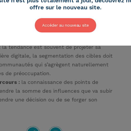
site n'est plus totalement à jour, découvrez n
ème digital
réside dans le fait de
offre sur le nouveau site.
 en interceptant leur parcours avec les
 un écosystème digital performant repose
Accéder au nouveau site
es :
:
la tendance est souvent de projeter sa
ière digitale, la segmentation des cibles doit
s communautés qui s’agrègent naturellement
es de préoccupation.
rcours :
la connaissance des points de
endre la somme des influences que va subir
rendre une décision ou de se forger son