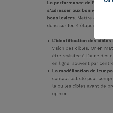
Ce 
La performance de l’écosyst
s’adresser aux bonnes cibles
bons leviers.
Mettre en place
donc sur les 4 étapes suivant
L’identification des cibles 
vision des cibles. Or en mat
être revisitée à l’aune de
en ligne, souvent par centr
La modélisation de leur pa
contact est clé pour compr
la ou les cibles avant de p
opinion.