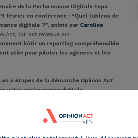
enaire de la
Performance Digitale Expo
 9 février en conférence :
“Quel tableau de
mance digitale ?”,
animé par
Caroline
n Act, qui est revenue sur
omment bâtir un reporting compréhensible
ent utile pour piloter les agences et les
Les 5 étapes de la démarche Opinion Act
ter votre performance digitale
r form.
 LA CONFÉRENCE À RETENIR