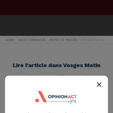
HOME
NOUS CONNAITRE
REVUE DE PRESSE
VOSGES MATIN
Lire l’article dans Vosges Matin
Vosges Matin reprend l’étude du Cabinet
de conseil Opinion Act :
Instagram
est
devenu l’un des réseaux sociaux les plus
utilisés. Le principe : poster une photo, la
plus belle qui soit, et attendre les