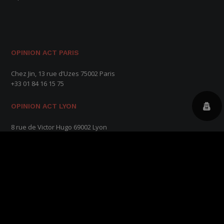
OPINION ACT PARIS
Chez Jin, 13 rue d’Uzes 75002 Paris
+33 01 84 16 15 75
OPINION ACT LYON
8 rue de Victor Hugo 69002 Lyon
OPINION ACT