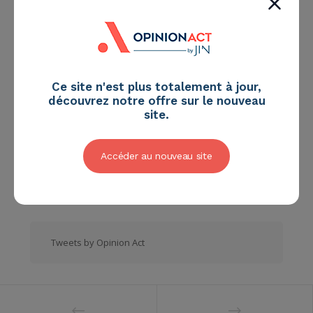
“La conquête du pouvoir par le citoyen-consommateur
est totalement corrélée à l’histoire du Web. Et c’est dans
le déséquilibre qu’elle génère sur l’ordre établi, face aux
pouvoirs historiques, que réside à mon sens l’origine de
Ce site n'est plus totalement à jour,
la guerre digitale.”
découvrez notre offre sur le nouveau
site.
Lire l’article sur Marketing Community,
26/05/2016
Accéder au nouveau site
Tweets by Opinion Act