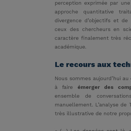
perception exprimée par une
approche quantitative trai
divergence d’objectifs et de
ceux des chercheurs en sci
caractère finalement très ré
académique.
Le recours aux tec
Nous sommes aujourd’hui au d
à faire
émerger des comp
ensemble de conversation
manuellement. L’analyse de T
très illustrative de notre prop
« (…) Les données sont là, m