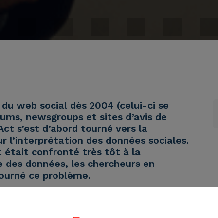
e du web social dès 2004 (celui-ci se
rums, newsgroups et sites d’avis de
ct s’est d’abord tourné vers la
r l’interprétation des données sociales.
 était confronté très tôt à la
 des données, les chercheurs en
tourné ce problème.
logique et
veille stratégique :