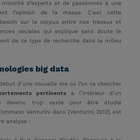
 minorité d’experts et de passionnés à une
tant l’opinion de la masse. C’est cette
 besoin sur le corpus entre nos travaux et
ences sociales qui explique sans doute le
cent de ce type de recherche dans le milieu
hnologies
big
data
ébut d’une nouvelle ère où l’on va chercher
ortements pertinents
à l’intérieur d’un
s devenu trop vaste pour être étudié
ommaso Venturini dans [Venturini 2012] est
re analyse :
ais il faut disposer d’outils d’analyse à la