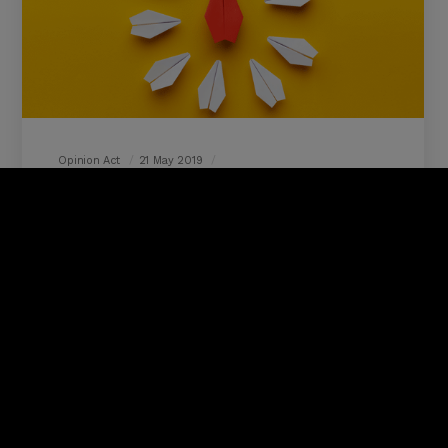
Opinion Act
21 May 2019
Le monde pharmaceutique face
aux 4 piliers du leadership digital
Si les laboratoires pharmaceutiques veulent
acquérir une position de leader sur le digital, il leur
faudra contrôler les 4 piliers du leadership digital :
une e-réputation invulnérable, un écosystème
puissant (en étant visible sur le parcours des
internautes) et influent (en ayant acquis la
confiance des communautés) et enfin susceptible
de préparer les potentielles disruptions…