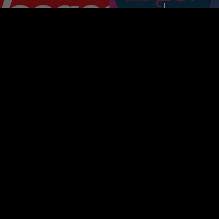
Opinion Act est un cabinet de conseil en stratégie
digitale, spécialiste de la veille d’opinion, de la e-
réputation et de l’influence.
OPINION ACT PARIS
Chez Jin, 13 rue d’Uzes 75002 Paris