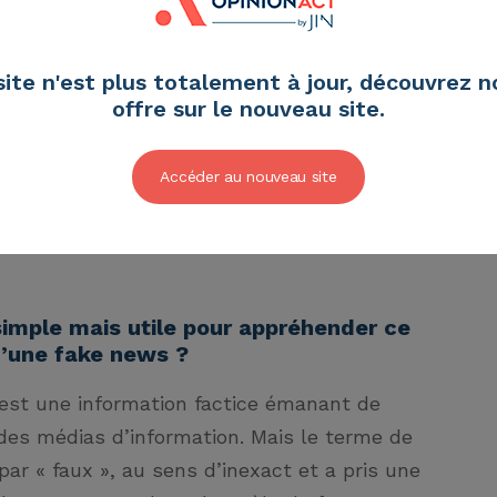
boration de Marc O. Ezrati, on publié un
der l’info, comment décrypter les fake news
site n'est plus totalement à jour, découvrez n
vre proposant une radiographie du phénomène
offre sur le nouveau site.
onc naturellement voulu demander à
enter les enjeux stratégiques de ce
Accéder au nouveau site
en inquiéter, comment lutter face à sa
a « réalité » démocratique et économique est
 simple mais utile pour appréhender ce
’une fake news ?
 est une information factice émanant de
 des médias d’information. Mais le terme de
 par « faux », au sens d’inexact et a pris une