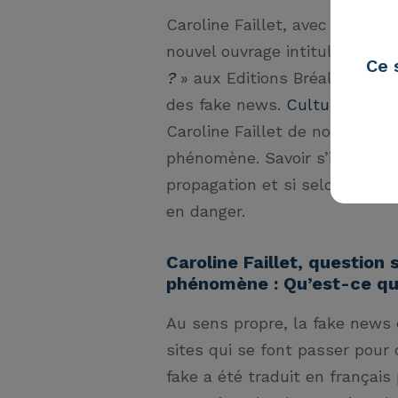
Caroline Faillet, avec la colla
nouvel ouvrage intitulé «
Déco
Ce 
?
» aux Editions Bréal. Un li
des fake news.
Culture RP
a d
Caroline Faillet de nous prés
phénomène. Savoir s’il faut s’
propagation et si selon elle l
en danger.
Caroline Faillet, question
phénomène : Qu’est-ce qu
Au sens propre, la fake news
sites qui se font passer pour
fake a été traduit en français