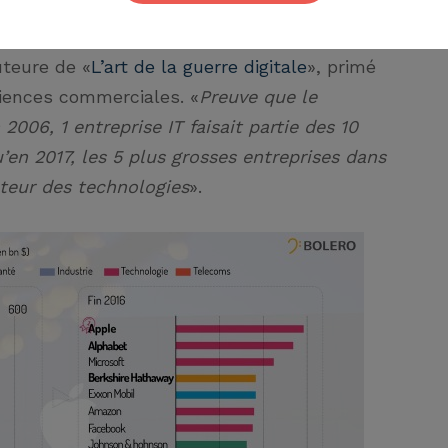
t les usages, croire en sa vision, oser la
cution sans relâche
» pourrait être sa devise.
uteure de «
L’art de la guerre digitale
», primé
ciences commerciales. «
Preuve que le
2006, 1 entreprise IT faisait partie des 10
’en 2017, les 5 plus grosses entreprises dans
teur des technologies
».