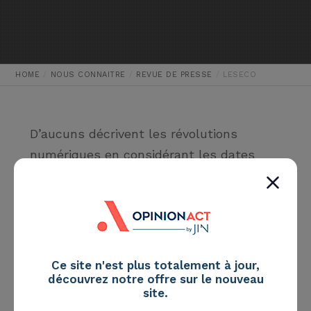
HOME
NOUS CONNAITRE
REVUE DE PRESSE
LESECO
D’aucuns décrivent les révolutions
numériques en considérant les dates
d’irruption des différentes technologies,
d’autres en se référant à l’ère
industrielle, d’autres enfin remontent
leur chronologie à l’invention de
l’imprimerie ! Je préfère pour ma part
Ce site n'est plus totalement à jour,
découvrez notre offre sur le nouveau
retenir la manière dont ces technologies
site.
ont impacté l’individu en numérotant,