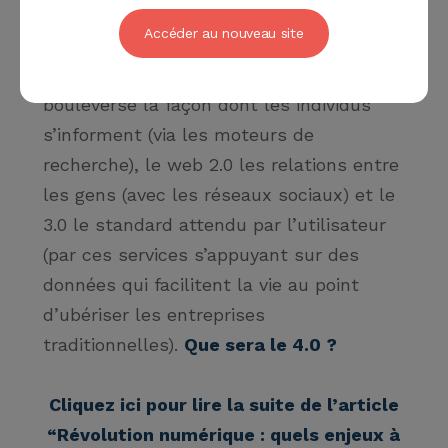
comme l’a initié Tim O’Reilly avec le
Accéder au nouveau site
terme de Web 2.0, les différentes vagues
de révolutions d’usages. Le web 1.0 a
bouleversé la façon dont les individus
s’informent (via les moteurs de
recherche), le web 2.0 les relations entre
les gens (avec les réseaux sociaux) et le
3.0 le standard attendu par l’utilisateur
(par ces services s’appuyant sur des
données qui facilitent la vie au point
d’ubériser les entreprises
traditionnelles).
Que sera le 4.0 ?
Cliquez ici pour lire la suite de l’article
“Révolution numérique : quels enjeux à