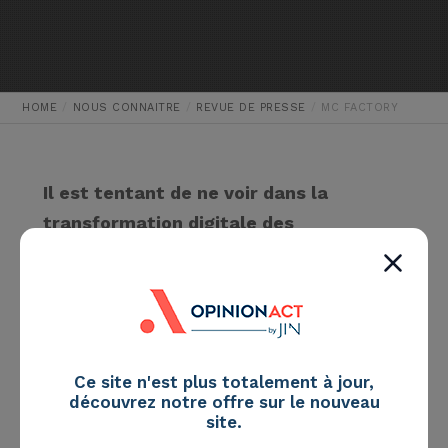
HOME
NOUS CONNAITRE
REVUE DE PRESSE
MC FACTORY
Il est tentant de ne voir dans la
transformation digitale des
organisations que la digitalisation de
certains processus métier, à la fois
dans leurs aspects technologiques,
mais aussi au niveau de la dimension
ressources humaines. La véritable clé
Ce site n'est plus totalement à jour,
découvrez notre offre sur le nouveau
de la transformation réside avant tout
site.
dans l’obsession du client.