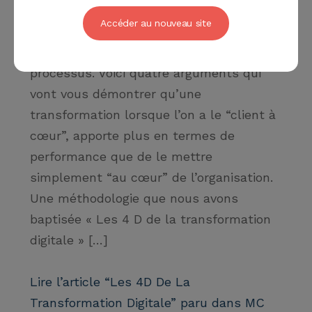
Accéder au nouveau site
Rien de nouveau sous le soleil me direz-
vous, il faut mettre le client au centre du
processus. Voici quatre arguments qui
vont vous démontrer qu’une
transformation lorsque l’on a le “client à
cœur”, apporte plus en termes de
performance que de le mettre
simplement “au cœur” de l’organisation.
Une méthodologie que nous avons
baptisée « Les 4 D de la transformation
digitale » […]
Lire l’article “Les 4D De La
Transformation Digitale” paru dans MC