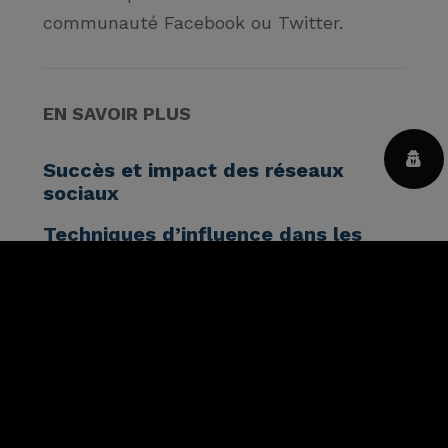
communauté Facebook ou Twitter.
EN SAVOIR PLUS
Succès et impact des réseaux
sociaux
Techniques d’influence dans les
réseaux sociaux
Les 5 facteurs clés de succès d’une
politique de community
management [infographie]