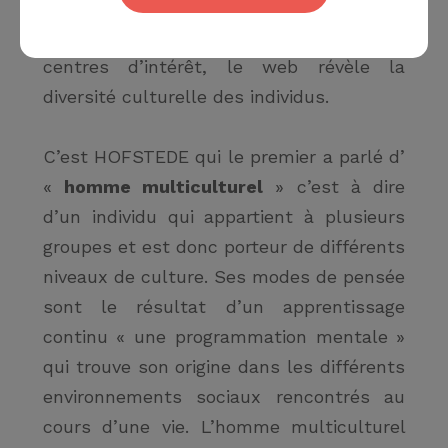
d’autres plus profondes de son être : son
mode d’expression, ses valeurs, ses
centres d’intérêt, le web révèle la
diversité culturelle des individus.
C’est
HOFSTEDE
qui le premier a parlé d’
«
homme multiculturel
» c’est à dire
d’un individu qui appartient à plusieurs
groupes et est donc porteur de différents
niveaux de culture
. Ses modes de pensée
sont le résultat d’un apprentissage
continu «
une programmation mentale
»
qui trouve son origine dans les différents
environnements sociaux rencontrés au
cours d’une vie.
L’homme multiculturel