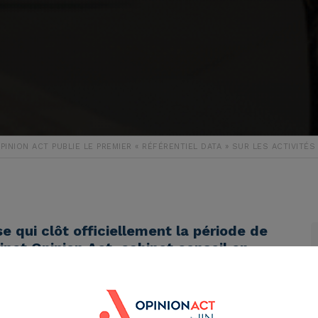
PINION ACT PUBLIE LE PREMIER « RÉFÉRENTIEL DATA » SUR LES ACTIVITÉ
e qui clôt officiellement la période de
inet Opinion Act, cabinet conseil en
heureux de vous présenter le premier
s activités touristiques majeures en
teur regroupant : 250 parcs
es et 350 zoos ou parcs animaliers.