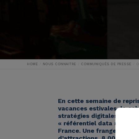
HOME
NOUS CONNAITRE
COMMUNIQUÉS DE PRESSE
O
En cette semaine de repris
vacances estivales, le cab
stratégies digitales, est 
« référentiel data » sur le
France. Une frange du sec
d’attractions, 8 000 musé