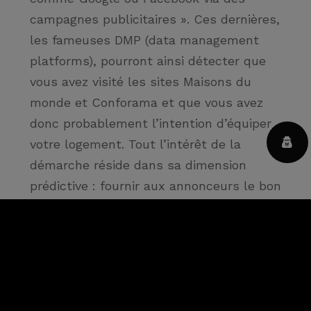
campagnes publicitaires »
. Ces dernières,
les fameuses DMP (data management
platforms), pourront ainsi détecter que
vous avez visité les sites Maisons du
monde et Conforama et que vous avez
donc probablement l’intention d’équiper
votre logement. Tout l’intérêt de la
démarche réside dans sa dimension
prédictive : fournir aux annonceurs le bon
profil au bon moment, c’est-à-dire juste
avant un achat imminent […]
Lire l’article de HEC Hommes et
commerce