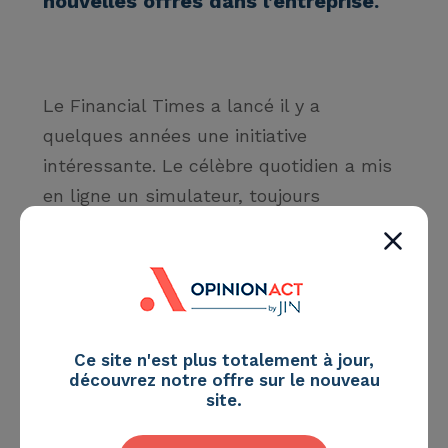
nouvelles offres dans l’entreprise.
Le
Financial Times
a lancé il y a
quelques années une initiative
intéressante. Le célèbre quotidien a mis
en ligne un simulateur, toujours
accessible sur Internet (*), qui estime la
valeur de vos données personnelles.
Verdict : si vous vous contentez de
fournir vos informations de base (âge,
sexe, lieu d’habitation, origine ethnique
Ce site n'est plus totalement à jour,
et niveau d’éducation), votre profil ne
découvrez notre offre sur le nouveau
site.
vaut que 0,007 dollar. Mais ce montant
bondit à 0,102 dollar si vous attendez un